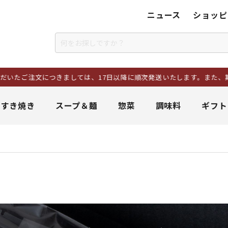
ニュース
ショッピ
につきましては、17日以降に順次発送いたします。また、期間中にいただ
＆すき焼き
スープ＆麺
惣菜
調味料
ギフト