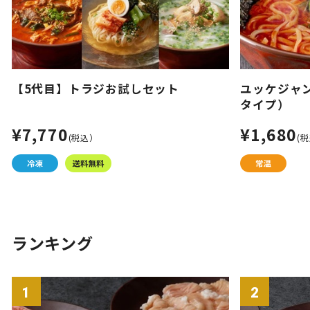
【5代目】トラジお試しセット
ユッケジャ
タイプ）
¥7,770
¥1,680
(税込）
(
ランキング
1
2