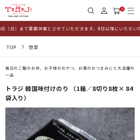
0
6日（日）まで夏期休業とさせていただきます。8日以降にいただいた
TOP
惣菜
毎日のご飯のお供、お子様のおやつ、お酒のおつまみにと大活躍の
一品
トラジ 韓国味付けのり （1箱／8切り8枚× 84
袋入り）