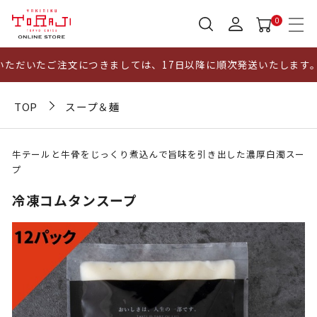
0
だいたご注文につきましては、17日以降に順次発送いたします。ま
TOP
スープ＆麺
牛テールと牛骨をじっくり煮込んで旨味を引き出した濃厚白濁スー
プ
冷凍コムタンスープ