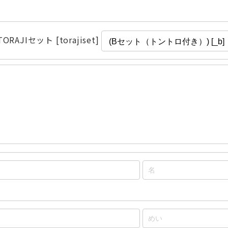
ORAJIセット [torajiset]