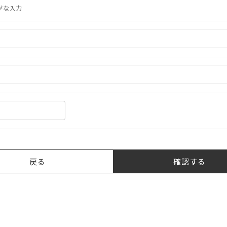
がな入力
戻る
確認する