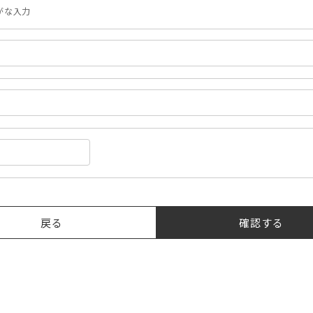
がな入力
戻る
確認する