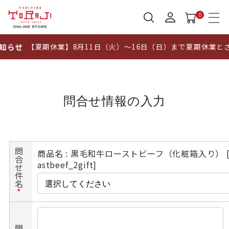
0
知らせ
【夏期休業】8月11日（火）～16日（日）まで夏期休業と
問合せ情報の入力
問
商品名 : 黒毛和牛ローストビーフ（化粧箱入り） [
合
astbeef_2gift]
せ
件
名
*
問