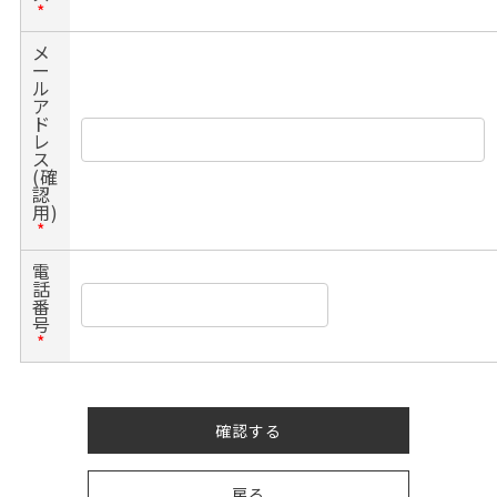
*
メ
ー
ル
ア
ド
レ
ス
(確
認
用)
*
電
話
番
号
*
確認する
戻る