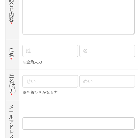
合
せ
内
容
*
氏
名
*
※全角入力
氏
名
(カ
ナ)
※全角ひらがな入力
*
メ
ー
ル
ア
ド
レ
ス