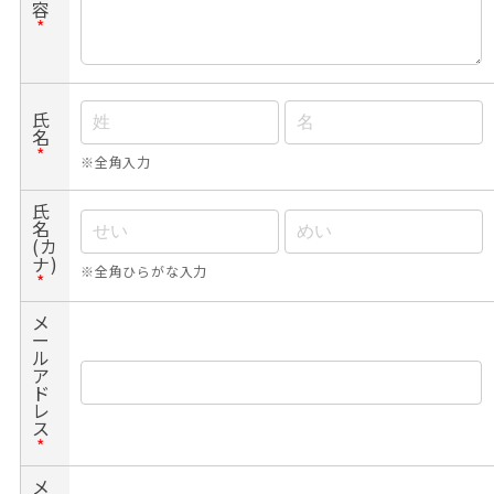
容
*
氏
名
*
※全角入力
氏
名
(カ
ナ)
※全角ひらがな入力
*
メ
ー
ル
ア
ド
レ
ス
*
メ