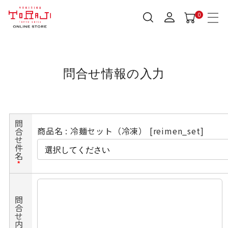
0
問合せ情報の入力
問
商品名 : 冷麺セット（冷凍） [reimen_set]
合
せ
件
名
*
問
合
せ
内