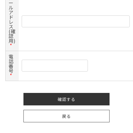
ー
ル
ア
ド
レ
ス
(確
認
用)
*
電
話
番
号
*
確認する
戻る