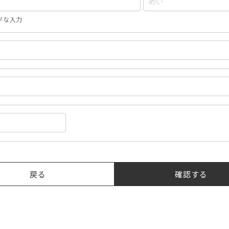
がな入力
戻る
確認する