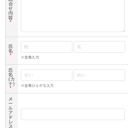
合
せ
内
容
*
氏
名
*
※全角入力
氏
名
(カ
ナ)
※全角ひらがな入力
*
メ
ー
ル
ア
ド
レ
ス