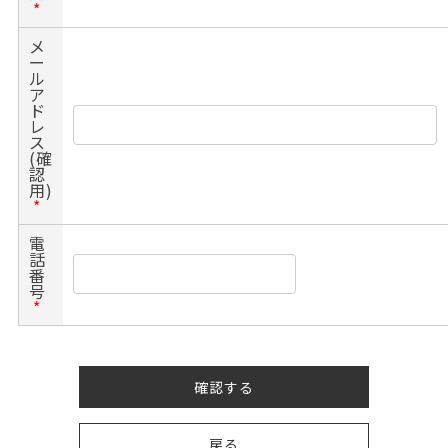
*
メ
ー
ル
ア
ド
レ
ス
(確
認
用)
*
電
話
番
号
*
確認する
戻る