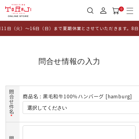
0
11日（火）～16日（日）まで夏期休業とさせていただきます。8
問合せ情報の入力
問
商品名 : 黒毛和牛100％ハンバーグ [hamburg]
合
せ
件
名
*
問