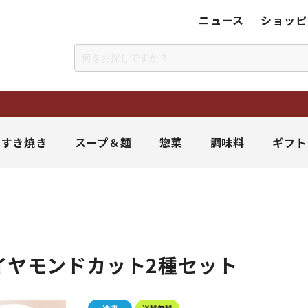
ニュース
ショッピ
＆すき焼き
スープ＆麺
惣菜
調味料
ギフト
イヤモンドカット2種セット