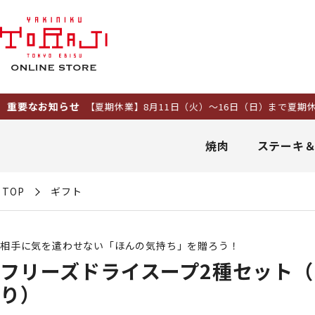
知らせ
【夏期休業】8月11日（火）～16日（日）まで夏期休業とさせ
焼肉
ステーキ
TOP
ギフト
相手に気を遣わせない「ほんの気持ち」を贈ろう！
フリーズドライスープ2種セット
り）