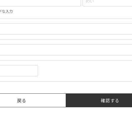
がな入力
戻る
確認する