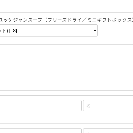
 ユッケジャンスープ（フリーズドライ／ミニギフトボックス） [yukho